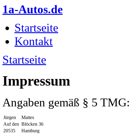
Direkt zum Inhalt
1a-Autos.de
Startseite
Hauptmenü
Kontakt
Startseite
Sie sind hier
Impressum
Angaben gemäß § 5 TMG:
Jürgen
Mattes
Auf den
Blöcken 36
20535
Hamburg